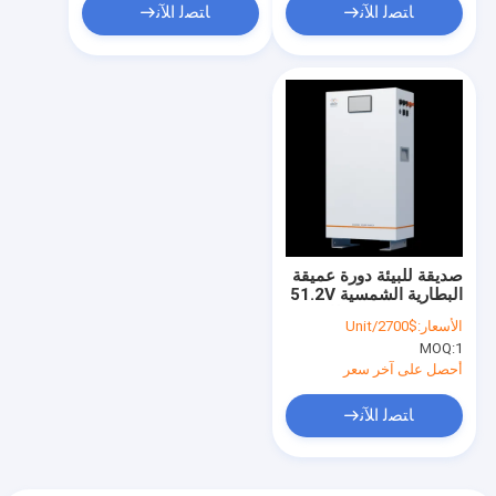
ﺎﺘﺼﻟ ﺍﻶﻧ
ﺎﺘﺼﻟ ﺍﻶﻧ
صديقة للبيئة دورة عميقة
البطارية الشمسية 51.2V
228ah 12kwh بطارية
الأسعار:
$2700/Unit
ليثيوم
MOQ:
1
أحصل على آخر سعر
ﺎﺘﺼﻟ ﺍﻶﻧ