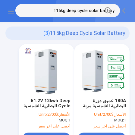
(3)
115kg Deep Cycle Solar Battery
180A عميق دورة
51.2V 12kwh Deep
البطارية الشمسية مرنة
Cycle البطارية الشمسية
12 فولت بطارية
الاحتياطية 200ah 48v
الأسعار:
$2700/Unit
الأسعار:
$2700/Unit
Lifepo4 100ah 115
بطارية ليثيوم 115 كجم
MOQ:
1
MOQ:
1
كجم
أحصل على آخر سعر
أحصل على آخر سعر