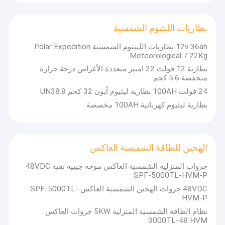
بطاريات الليثيوم الشمسية
12v 36ah بطاريات الليثيوم الشمسية Polar Expedition
Meteorological 7.22Kg
بطارية 12 فولت 22 امبير متعددة الأغراض درجة حرارة
منخفضة 5.6 كجم
24 فولت 100AH ​​بطارية ليثيوم أيون 32 كجم UN38.8
بطارية ليثيوم كهربائية 100AH ​​مخصصة
الهجين للطاقة الشمسية العاكس
جروات المنزلية الشمسية العاكس موجة جيبية نقية 48VDC
منزل
SPF-5000TL-HVM-P
تأسست تقنية Langic في عام 2011 ، وقد شاركت بعمق في مجال
48VDC جروات الهجين الشمسية العاكس SPF-5000TL-
الإنترنت الصناعي لسنوات عديدة ، ولديها خبرة غنية في نظام إنترنت
المنتجات
HVM-P
الأشياء والبحث والتطوير في البرامج وتطبيقات البيانات الضخمة.
تلتزم تقنية Langic بروح الاحتراف والابتكار والريادة لبناء منصة إنترنت
نظام الطاقة الشمسية المنزلية 5KW جروات العاكس
حول بنا
الأشياء للطاقة الجديدة - Powerwell ، محطة مبيعات 4S للطاقة الجديدة -
3000TL-48 HVM
Power Showroom لتوفير البنية التحتية الرقمية لبناء مشاريع الطاقة