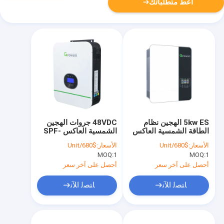
أعط متطلباتك
5kw ES الهجين نظام
48VDC جروات الهجين
الطاقة الشمسية العاكس
الشمسية العاكس SPF-
تنمو 5000W
5000TL-HVM-P
الأسعار:
$680/Unit
الأسعار:
$680/Unit
MOQ:
1
MOQ:
1
أحصل على آخر سعر
أحصل على آخر سعر
ﺎﺘﺼﻟ ﺍﻶﻧ
ﺎﺘﺼﻟ ﺍﻶﻧ