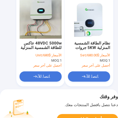
نظام الطاقة الشمسية
48VDC 5000w عاكس
المنزلية 5KW جروات
للطاقة الشمسية المنزلية
العاكس 3000TL-48
العاكس تنمو SPF-
الأسعار:
$680.00/Set
الأسعار:
$680/Unit
5000TL-HVM-P
HVM
MOQ:
1
MOQ:
1
أحصل على آخر سعر
أحصل على آخر سعر
ﺎﺘﺼﻟ ﺍﻶﻧ
ﺎﺘﺼﻟ ﺍﻶﻧ
وفر وقتك
دعنا نتصل بأفضل المنتجات معك.