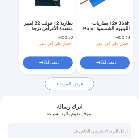
جولة في المعمل
ضبط الجودة
12v 36ah بطاريات
بطارية 12 فولت 22 امبير
الليثيوم الشمسية Polar
متعددة الأغراض درجة
اتصل بنا
Expedition
حرارة منخفضة 5.6 كجم
MOQ:
50
MOQ:
10
Meteorological
أحصل على آخر سعر
أحصل على آخر سعر
7.22Kg
أخبار
جميع القضايا
ﺎﺘﺼﻟ ﺍﻶﻧ
ﺎﺘﺼﻟ ﺍﻶﻧ
عرض المزيد
نظام الكهرباء الشمسية
نظام الطاقة الشمسية خارج الشبكة
اترك رسالة
سوف نقوم بالرد بسرعة
نظام الطاقة الشمسية المحمولة
نظام الطاقة الشمسية المنزلية