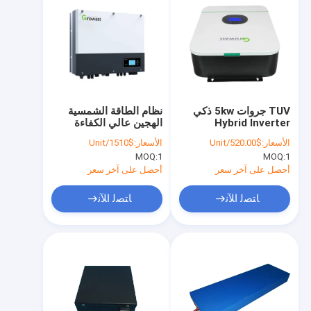
TUV جروات 5kw ذكي
نظام الطاقة الشمسية
Hybrid Inverter
الهجين عالي الكفاءة
SPH5000 5000W 22A
SPF5000TL HVP
الأسعار:
$520.00/Unit
الأسعار:
$1510/Unit
48VDC
MOQ:
1
MOQ:
1
أحصل على آخر سعر
أحصل على آخر سعر
ﺎﺘﺼﻟ ﺍﻶﻧ
ﺎﺘﺼﻟ ﺍﻶﻧ
منزل
المنتجات
حول بنا