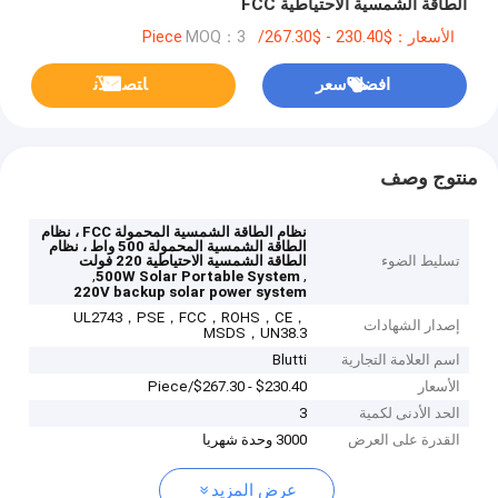
الطاقة الشمسية الاحتياطية FCC
الأسعار：$230.40 - $267.30/Piece
MOQ：3
افضل سعر
ﺎﺘﺼﻟ ﺍﻶﻧ
منتوج وصف
نظام الطاقة الشمسية المحمولة FCC ، نظام
الطاقة الشمسية المحمولة 500 واط ، نظام
تسليط الضوء
الطاقة الشمسية الاحتياطية 220 فولت
,
,
500W Solar Portable System
220V backup solar power system
UL2743，PSE，FCC，ROHS，CE，
إصدار الشهادات
MSDS，UN38.3
اسم العلامة التجارية
Blutti
الأسعار
$230.40 - $267.30/Piece
الحد الأدنى لكمية
3
القدرة على العرض
3000 وحدة شهريا
عرض المزيد