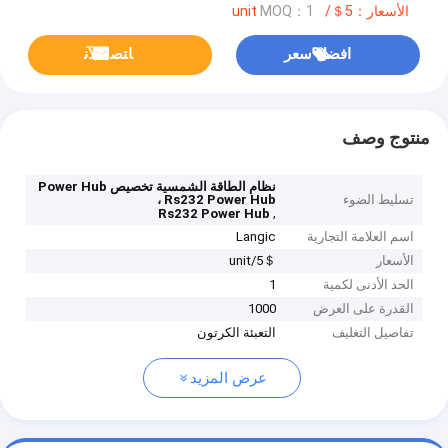
الأسعار：5＄/unit
MOQ：1
افضل سعر
ﺎﺘﺼﻟ ﺍﻶﻧ
منتوج وصف
نظام الطاقة الشمسية تخصيص Power Hub
تسليط الضوء
، Rs232 Power Hub
,
Rs232 Power Hub
اسم العلامة التجارية
Langic
الأسعار
5＄/unit
الحد الأدنى لكمية
1
القدرة على العرض
1000
تفاصيل التغليف
التعبئة الكرتون
عرض المزيد