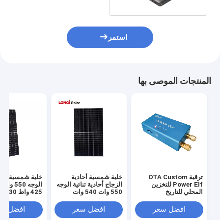
استمر
المنتجات الموصى بها
ترقية OTA Custom
خلية شمسية أحادية
خلية شمسية أحادي
Power Elf للتخزين
الزجاج أحادية ثنائية الوجه
المحلي للتاريخ
550 وات 540 وات
450 واط 455 واط
افضل سعر
افضل سعر
افضل سع