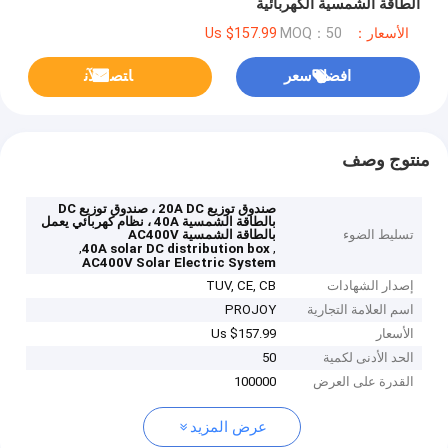
الطاقة الشمسية الكهربائية
الأسعار：Us $157.99
MOQ：50
افضل سعر
ﺎﺘﺼﻟ ﺍﻶﻧ
منتوج وصف
صندوق توزيع 20A DC ، صندوق توزيع DC
بالطاقة الشمسية 40A ، نظام كهربائي يعمل
تسليط الضوء
بالطاقة الشمسية AC400V
,
,
40A solar DC distribution box
AC400V Solar Electric System
إصدار الشهادات
TUV, CE, CB
اسم العلامة التجارية
PROJOY
الأسعار
Us $157.99
الحد الأدنى لكمية
50
القدرة على العرض
100000
عرض المزيد