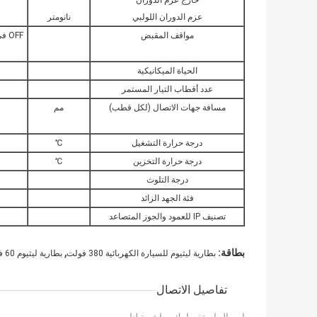
خارج عزم الدوران
عزم الدوران اللولبي
نانومتر
مواقف المقبض
الحياة الميكانيكية
عدد أقطاب التيار المستمر
مسافة جهات الاتصال (لكل قطب)
مم
درجة حرارة التشغيل
℃
درجة حرارة التخزين
℃
درجة التلوث
فئة الجهد الزائد
تصنيف IP للعمود والجوز المتصاعد
,
بطاقة:
بطارية ليثيوم للسيارة الكهربائية 380 فولت
بطارية ليثيوم 60 فولت 50 أمبير
تفاصيل الاتصال