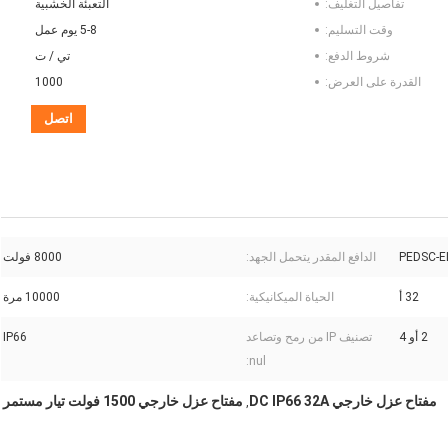
تفاصيل التغليف:
التعبئة الخشبية
وقت التسليم:
5-8 يوم عمل
شروط الدفع:
تي / ت
القدرة على العرض:
1000
اتصل
PEDSC-E
الدافع المقدر يتحمل الجهد:
8000 فولت
32 أ
الحياة الميكانيكية:
10000 مرة
2 أو 4
تصنيف IP من رمح وتصاعد
IP66
nul:
مفتاح عزل خارجي DC IP66 32A
مفتاح عزل خارجي 1500 فولت تيار مستمر
,