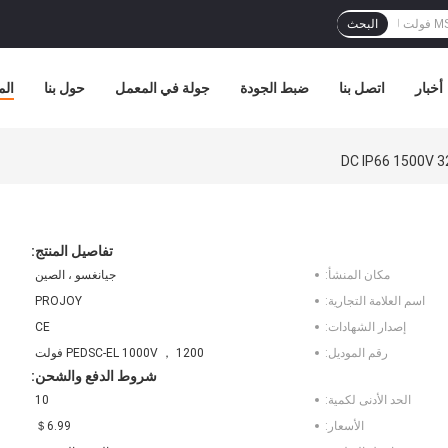
البحث
أخبار
اتصل بنا
ضبط الجودة
جولة في المعمل
حول بنا
الم
تفاصيل المنتج:
مكان المنشأ:
جيانغسو ، الصين
اسم العلامة التجارية:
PROJOY
إصدار الشهادات:
CE
رقم الموديل:
PEDSC-EL 1000V ， 1200 فولت
شروط الدفع والشحن:
الحد الأدنى لكمية:
10
الأسعار:
＄6.99