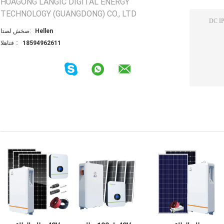
HUAGONG LANGIC DIGITAL ENERGY
TECHNOLOGY (GUANGDONG) CO., LTD
Hellen
اتصل شخص:
18594962611
الهاتف ::