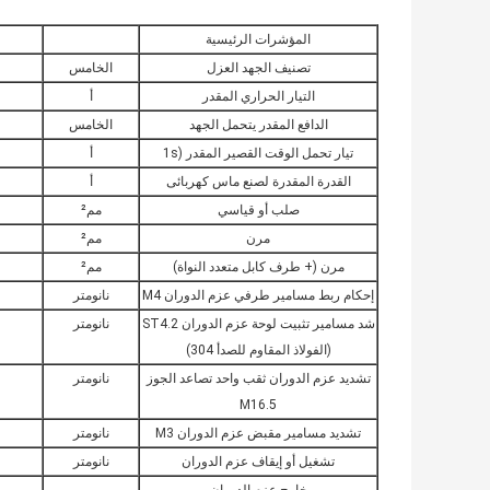
المؤشرات الرئيسية
تصنيف الجهد العزل
الخامس
التيار الحراري المقدر
أ
الدافع المقدر يتحمل الجهد
الخامس
تيار تحمل الوقت القصير المقدر (1s
أ
القدرة المقدرة لصنع ماس كهربائى
أ
صلب أو قياسي
مم²
مرن
مم²
مرن (+ طرف كابل متعدد النواة)
مم²
إحكام ربط مسامير طرفي عزم الدوران M4
نانومتر
شد مسامير تثبيت لوحة عزم الدوران ST4.2
نانومتر
(الفولاذ المقاوم للصدأ 304)
تشديد عزم الدوران ثقب واحد تصاعد الجوز
نانومتر
M16.5
تشديد مسامير مقبض عزم الدوران M3
نانومتر
تشغيل أو إيقاف عزم الدوران
نانومتر