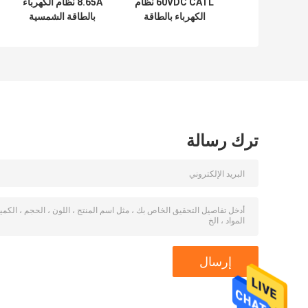
60VDC CATL نظام
8.65A نظام الكهرباء
الكهرباء بالطاقة
بالطاقة الشمسية
الشمسية جروات
NRuiT بوربورتر 5kw
5000TL 400w نظام
نظام الطاقة
الألواح الشمسية
الشمسية
الكهروضوئية
الكهروضوئية
ترك رسالة