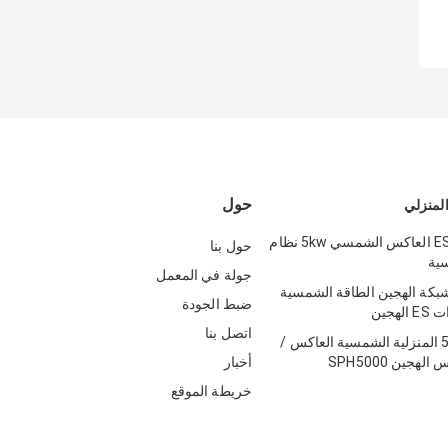
حول
لمنزلي
ES 3kva Mppt العاكس الشمسي 5kw نظام
حول بنا
سية
جولة في المعمل
الشبكة الهجين الطاقة الشمسية
ضبط الجودة
هجين
اتصل بنا
550V 5000W المنزلية الشمسية العاكس /
هجين SPH5000
أخبار
خريطة الموقع