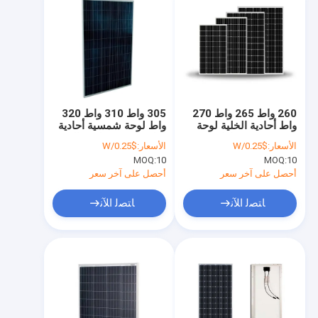
260 واط 265 واط 270
305 واط 310 واط 320
واط أحادية الخلية لوحة
واط لوحة شمسية أحادية
شمسية 275 واط 280
البلورية مون خلية عالية
الأسعار:
$0.25/W
الأسعار:
$0.25/W
واط 285 واط 290 واط
الطاقة
MOQ:
10
MOQ:
10
295 واط 300 واط
أحصل على آخر سعر
أحصل على آخر سعر
ﺎﺘﺼﻟ ﺍﻶﻧ
ﺎﺘﺼﻟ ﺍﻶﻧ
منزل
المنتجات
حول بنا