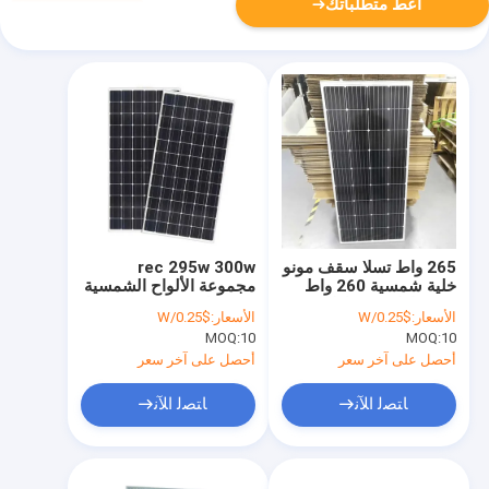
أعط متطلباتك
265 واط تسلا سقف مونو
rec 295w 300w
خلية شمسية 260 واط
مجموعة الألواح الشمسية
270 واط 275 واط 280
/ 36 خلية Pv الوحدة
الأسعار:
$0.25/W
الأسعار:
$0.25/W
واط 285 واط 290 واط
MOQ:
10
MOQ:
10
295 واط 300 واط
أحصل على آخر سعر
أحصل على آخر سعر
ﺎﺘﺼﻟ ﺍﻶﻧ
ﺎﺘﺼﻟ ﺍﻶﻧ