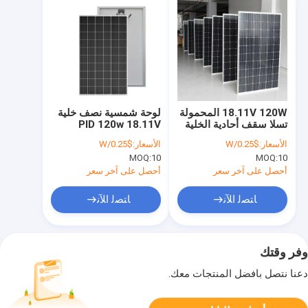
18.11V 120W المحمولة
لوحة شمسية نصف خلية
تسلا سقف أحادية الخلية
PID 120w 18.11V
لوحة شمسية PERC
للنظام الشمسي المنزلي
الأسعار:
$0.25/W
الأسعار:
$0.25/W
CEC
MOQ:
10
MOQ:
10
أحصل على آخر سعر
أحصل على آخر سعر
ﺎﺘﺼﻟ ﺍﻶﻧ
ﺎﺘﺼﻟ ﺍﻶﻧ
وفر وقتك
دعنا نتصل بأفضل المنتجات معك.