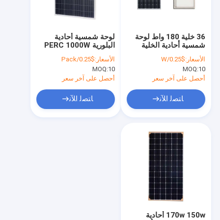
جولة في المعمل
ضبط الجودة
36 خلية 180 واط لوحة
لوحة شمسية أحادية
شمسية أحادية الخلية
البلورية PERC 1000W
اتصل بنا
17.85 فولت 20٪ كفاءة
360 واط 355 واط 350
الأسعار:
$0.25/W
الأسعار:
$0.25/Pack
الخلية
واط 345 واط
MOQ:
10
MOQ:
10
أخبار
أحصل على آخر سعر
أحصل على آخر سعر
جميع القضايا
ﺎﺘﺼﻟ ﺍﻶﻧ
ﺎﺘﺼﻟ ﺍﻶﻧ
نظام الكهرباء الشمسية
نظام الطاقة الشمسية خارج الشبكة
نظام الطاقة الشمسية المحمولة
نظام الطاقة الشمسية المنزلية
170w 150w أحادية