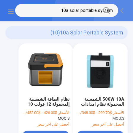
(10)
10a Solar Portable System
500W 10A الشمسية
نظام الطاقة الشمسية
المحمولة نظام امدادات
المحمولة 12 فولت 10
الطاقة للتخييم 720Wh
أمبير / نظام الطاقة
الأسعار:
$299.70 - $348.30/Piece
الأسعار:
$426.00 - $452.00/Unit
الشمسية الكهروضوئية
MOQ:
3
MOQ:
3
1000 وات
أحصل على آخر سعر
أحصل على آخر سعر