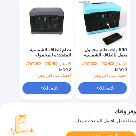
500 وات نظام محمول
نظام الطاقة الشمسية
يعمل بالطاقة الشمسية
المتجددة المحمولة
220 فولت 537 وات في
500W 220V نظام
الأسعار:
$230.40 - $267.30/Piece
الأسعار:
$230.40 - $267.30/Piece
الساعة نظام النسخ
الطاقة الشمسية
MOQ:
3
MOQ:
3
الاحتياطي للبطارية
الاحتياطية FCC
السكنية UL2743
أحصل على آخر سعر
أحصل على آخر سعر
ﺎﺘﺼﻟ ﺍﻶﻧ
ﺎﺘﺼﻟ ﺍﻶﻧ
وفر وقتك
دعنا نتصل بأفضل المنتجات معك.