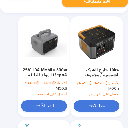
أعط متطلباتك
10kw خارج الشبكة
25V 10A Mobile 300w
الشمسية / مجموعة
Lifepo4 مولد للطاقة
المولدات الشمسية
الشمسية المحمولة عدة
الأسعار:
$426.00 - $452.00/Unit
الأسعار:
$155.00 - $166.00/Unit
للتخييم 25.5V 5A
مولد للطاقة الشمسية
MOQ:
3
MOQ:
3
أحصل على آخر سعر
أحصل على آخر سعر
ﺎﺘﺼﻟ ﺍﻶﻧ
ﺎﺘﺼﻟ ﺍﻶﻧ