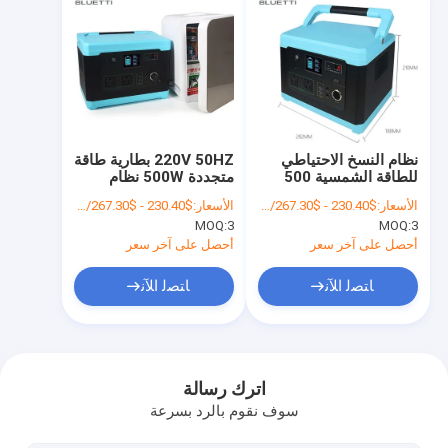
نظام النسخ الاحتياطي
220V 50HZ بطارية طاقة
للطاقة الشمسية 500
متجددة 500W نظام
وات مع بطارية 537Wh
النسخ الاحتياطي للبطارية
الأسعار:
$230.40 - $267.30/Piece
الأسعار:
$230.40 - $267.30/Piece
40V
الشمسية
MOQ:
3
MOQ:
3
أحصل على آخر سعر
أحصل على آخر سعر
ﺎﺘﺼﻟ ﺍﻶﻧ
ﺎﺘﺼﻟ ﺍﻶﻧ
منزل
المنتجات
اترك رسالة
سوف نقوم بالرد بسرعة
حول بنا